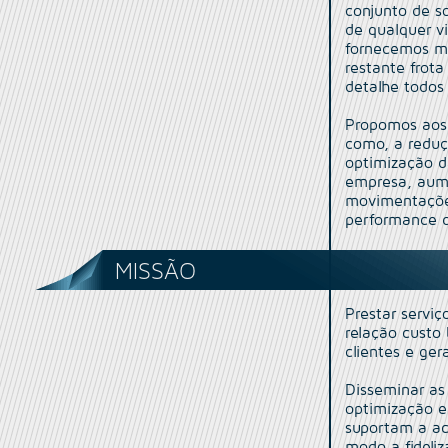
conjunto de so
de qualquer v
fornecemos me
restante frot
detalhe todos
Propomos aos 
como, a reduç
optimização d
empresa, aume
movimentações
performance d
MISSÃO
Prestar servi
relação custo 
clientes e ger
Disseminar as
optimização e
suportam a act
modo a fideliz