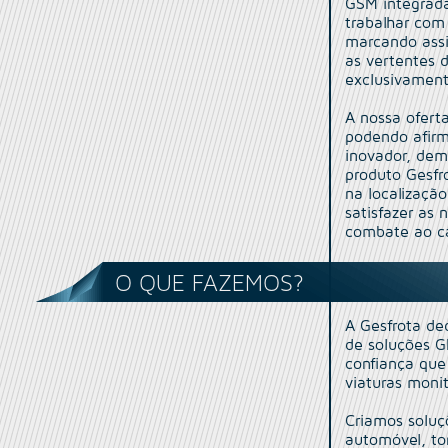
GSM integrada
trabalhar com
marcando assi
as vertentes 
exclusivament
A nossa ofert
podendo afirm
inovador, dem
produto Gesfr
na localizaçã
satisfazer as
combate ao ca
O QUE FAZEMOS?
A Gesfrota de
de soluções G
confiança que
viaturas monit
Criamos soluçõ
automóvel, to