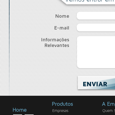
Nome
E-mail
Informações
Relevantes
ENVIAR
Produtos
A Em
Home
Empresas
Quem 